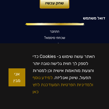
שחק עכשיו
דואל משתמש
התחבר
שכחתי סיסמא‫?‬
שאלות נפוצות
צור קשר
האתר עושה שימוש ב- Cookies כדי
עלינו
לספק לך חווית גלישה טובה יותר
והצעות מותאמות אישית וכן למטרות
אני
היסטורית משחקים
תפעול, שיווק ואנליזה.
למידע נוסף
מבין
ולמדיניות הפרטיות המעודכנת לחץ
מידע משפטי
כאן
שירותים