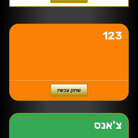
123
שחק עכשיו
צ'אנס