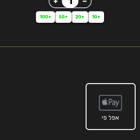
+100
+50
+20
+10
אפל פי