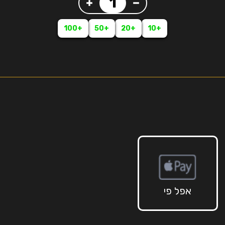
+100
+50
+20
+10
אפל פי